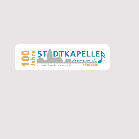
Kontakt
Mobil: +49 (0) 152 / 52415198
E-Mail: stadtkapelle.naumburg (at) gmail.com
1. Vorsitzender: Max Herchenröder
Kastanienweg 12, 34311 Naumburg